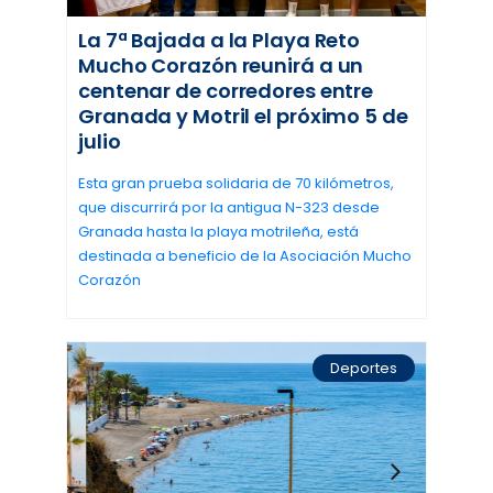
La 7ª Bajada a la Playa Reto
Mucho Corazón reunirá a un
centenar de corredores entre
Granada y Motril el próximo 5 de
julio
Esta gran prueba solidaria de 70 kilómetros,
que discurrirá por la antigua N-323 desde
Granada hasta la playa motrileña, está
destinada a beneficio de la Asociación Mucho
Corazón
Deportes