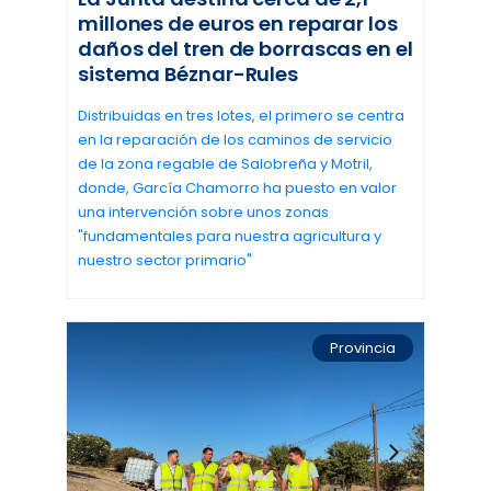
millones de euros en reparar los
daños del tren de borrascas en el
sistema Béznar-Rules
Distribuidas en tres lotes, el primero se centra
en la reparación de los caminos de servicio
de la zona regable de Salobreña y Motril,
donde, García Chamorro ha puesto en valor
una intervención sobre unos zonas
"fundamentales para nuestra agricultura y
nuestro sector primario"
Provincia