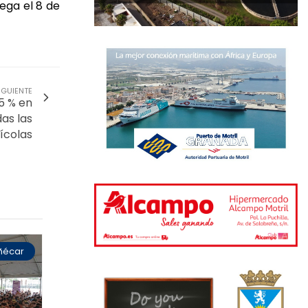
ega el 8 de
IGUIENTE
5 % en
as las
ícolas
ñécar