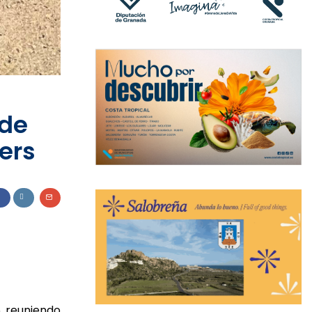
 de
ers
, reuniendo