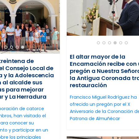
El altar mayor de la
treintena de
Encarnación recibe con
el Consejo Local de
pregón a Nuestra Señor
ia y la Adolescencia
la Antigua Coronada tr
 al alcalde sus
restauración
s para mejorar
 y La Herradura
Francisco Miguel Rodríguez ha
ofrecido un pregón por el X
poración de catorce
Aniversario de la Coronación de
ros, han visitado el
Patrona de Almuñécar
para conocer su
to y participar en un
bre los principales