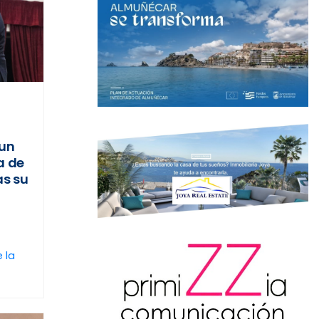
 un
a de
as su
 la