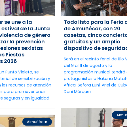
Todo listo para la Feria 
 se une a la
de Almuñécar, con 20
stival de la Junta
casetas, cinco conciert
 violencia de género
gratuitos y un amplio
rzar la prevención
dispositivo de segurida
resiones sexistas
as Fiestas
Será en el recinto ferial de Río
s 2026
del 9 al 11 de agosto y la
programación musical tendrá
un Punto Violeta, se
protagonistas a Hakuna Matata
erial de sensibilización y
África, Sefora Luni, Ariel de Cub
n los recursos de atención
Dani Márquez
mas para promover unas
s seguras y en igualdad
Almu
Almuñécar