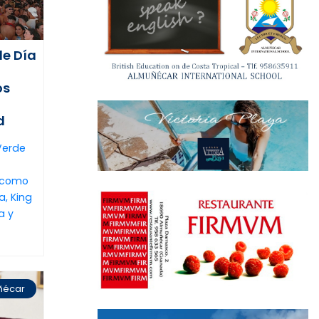
de Día
os
d
 Verde
 como
, King
a y
ñécar