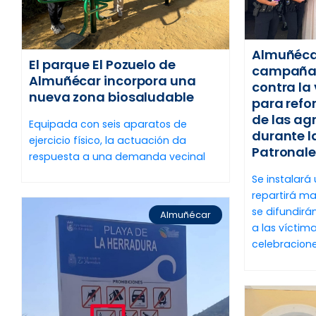
Almuñécar
El parque El Pozuelo de
campaña e
Almuñécar incorpora una
contra la
nueva zona biosaludable
para refo
de las ag
Equipada con seis aparatos de
durante l
ejercicio físico, la actuación da
Patronale
respuesta a una demanda vecinal
Se instalará 
repartirá mat
se difundirá
Almuñécar
a las vícti
celebracione