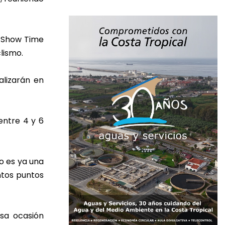
. Show Time
lismo.
alizarán en
entre 4 y 6
o es ya una
ntos puntos
esa ocasión