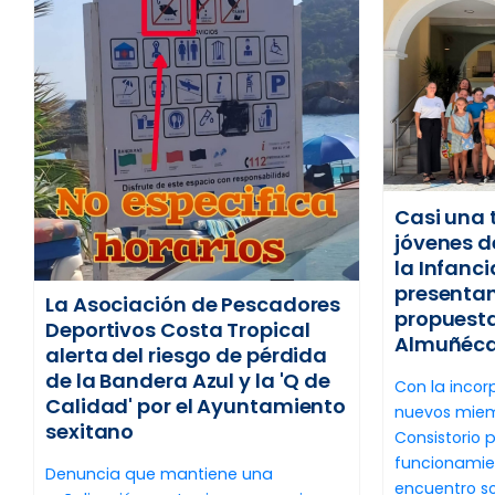
Casi una 
jóvenes d
la Infanc
presentan
La Asociación de Pescadores
propuesta
Deportivos Costa Tropical
Almuñécar
alerta del riesgo de pérdida
de la Bandera Azul y la 'Q de
Con la incor
Calidad' por el Ayuntamiento
nuevos miemb
sexitano
Consistorio 
funcionamien
Denuncia que mantiene una
encuentro so