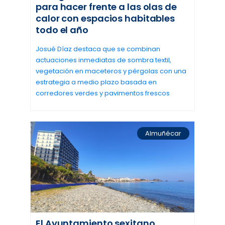
para hacer frente a las olas de
calor con espacios habitables
todo el año
Josué Díaz destaca que se combinan
actuaciones inmediatas de sombra textil,
vegetación en maceteros y pérgolas con una
estrategia a medio plazo basada en
corredores verdes y pavimentos frescos
Almuñécar
El Ayuntamiento sexitano